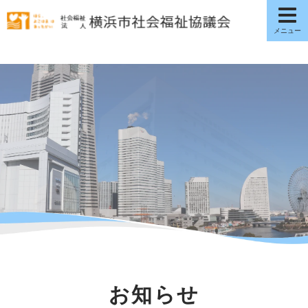
こ
の
ペ
ー
ジ
の
先
頭
で
す
お知らせ