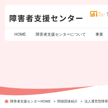
こ
の
ペ
ー
ジ
の
先
頭
HOME
障害者支援センターについて
事業
で
す
障害者支援センターHOME
関係団体紹介
法人運営型障害