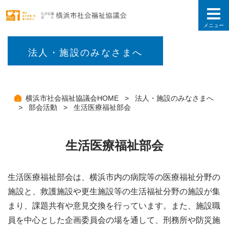
こ
の
ペ
ー
ジ
の
法人・施設のみなさまへ
先
頭
で
す
横浜市社会福祉協議会HOME
法人・施設のみなさまへ
部会活動
生活医療福祉部会
生活医療福祉部会
生活医療福祉部会は、横浜市内の病院等の医療福祉分野の
施設と、救護施設や更生施設等の生活福祉分野の施設が集
まり、課題共有や意見交換を行っています。また、施設職
員を中心とした企画委員会の場を通して、刑務所や防災施