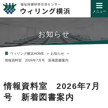
こ
の
ペ
メニュー
ー
ジ
の
先
お知らせ
頭
で
す
ウィリング横浜HOME
お知らせ
情報資料室 2026年7月号 新着図書案内
情報資料室 2026年7月
号 新着図書案内