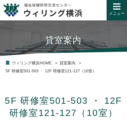
こ
の
ペ
メニュー
ー
ジ
の
先
貸室案内
頭
で
す
ウィリング横浜HOME
貸室案内
5F 研修室501-503 ・ 12F 研修室121-127（10室）
5F 研修室501-503 ・ 12F
研修室121-127（10室）