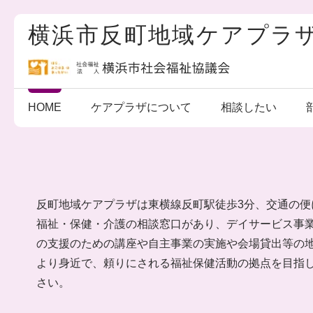
こ
の
横浜市反町地域ケアプラ
ペ
ー
ジ
の
先
頭
で
HOME
ケアプラザについて
相談したい
す
反町地域ケアプラザは東横線反町駅徒歩3分、交通の便
福祉・保健・介護の相談窓口があり、デイサービス事
の支援のための講座や自主事業の実施や会場貸出等の
より身近で、頼りにされる福祉保健活動の拠点を目指
さい。