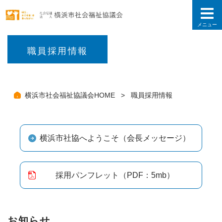
こ
の
ペ
ー
ジ
の
職員採用情報
先
頭
で
す
横浜市社会福祉協議会HOME
職員採用情報
横浜市社協へようこそ（会長メッセージ）
採用パンフレット（PDF：5mb）
お知らせ