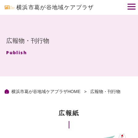
こ
横浜市葛が谷地域ケアプラザ
の
ペ
ー
ジ
の
先
広報物・刊行物
頭
で
Publish
す
横浜市葛が谷地域ケアプラザHOME
広報物・刊行物
広報紙