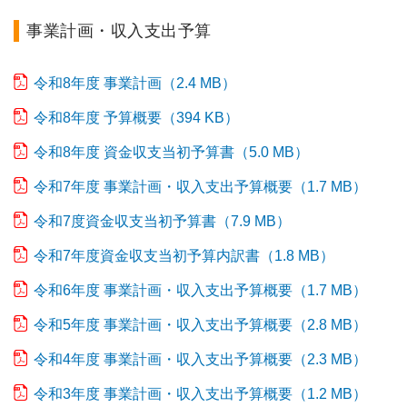
事業計画・収入支出予算
令和8年度 事業計画（2.4 MB）
令和8年度 予算概要（394 KB）
令和8年度 資金収支当初予算書（5.0 MB）
令和7年度 事業計画・収入支出予算概要（1.7 MB）
令和7度資金収支当初予算書（7.9 MB）
令和7年度資金収支当初予算内訳書（1.8 MB）
令和6年度 事業計画・収入支出予算概要（1.7 MB）
令和5年度 事業計画・収入支出予算概要（2.8 MB）
令和4年度 事業計画・収入支出予算概要（2.3 MB）
令和3年度 事業計画・収入支出予算概要（1.2 MB）